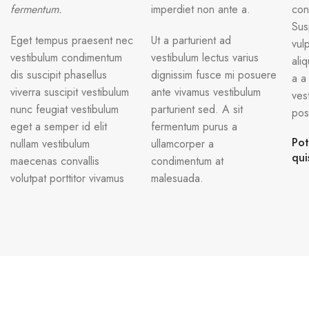
fermentum.
imperdiet non ante a.
con
Sus
Eget tempus praesent nec
Ut a parturient ad
vul
vestibulum condimentum
vestibulum lectus varius
ali
dis suscipit phasellus
dignissim fusce mi posuere
a a
viverra suscipit vestibulum
ante vivamus vestibulum
ves
nunc feugiat vestibulum
parturient sed. A sit
pos
eget a semper id elit
fermentum purus a
Pot
nullam vestibulum
ullamcorper a
qui
maecenas convallis
condimentum at
volutpat porttitor vivamus
malesuada.