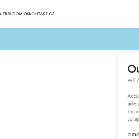
 TILBUD
OM OS
KONTAKT OS
Ou
WE 
Accum
adipi
tinci
volut
CLIEN