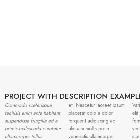
PROJECT WITH DESCRIPTION EXAMPL
Commodo scelerisque
et. Nascetur laoreet ipsum
Var
facilisis enim ante habitant
placerat odio a dolor
eli
suspendisse fringilla ad a
torquent adipiscing ac
fer
primis malesuada curabitur
aliquam mollis proin
ven
ullamcorper tellus
venenatis ullamcorper
sce