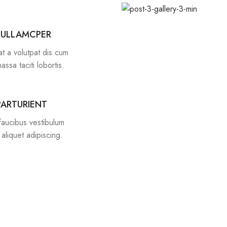
 ULLAMCPER
at a volutpat dis cum
massa taciti lobortis.
PARTURIENT
faucibus vestibulum
aliquet adipiscing.