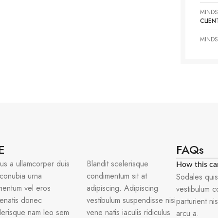
MINDS
CLIEN
MINDS
E
FAQs
ius a ullamcorper duis
Blandit scelerisque
How this ca
t conubia urna
condimentum sit at
Sodales quis
mentum vel eros
adipiscing. Adipiscing
vestibulum c
enatis donec
vestibulum suspendisse nisi
parturient n
lerisque nam leo sem
vene natis iaculis ridiculus
arcu a.