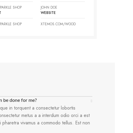
PARKLE SHOP
JOHN DOE
T
WEBSITE
PARKLE SHOP
XTEMOS.COM/WOOD
n be done for me?
que in torquent a consectetur lobortis
onsectetur metus a a interdum odio orci a est
isi pharetra vivamus a commodo tellus. Est non