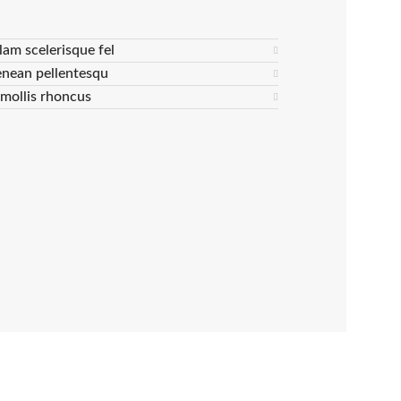
lam scelerisque fel
enean pellentesqu
s mollis rhoncus