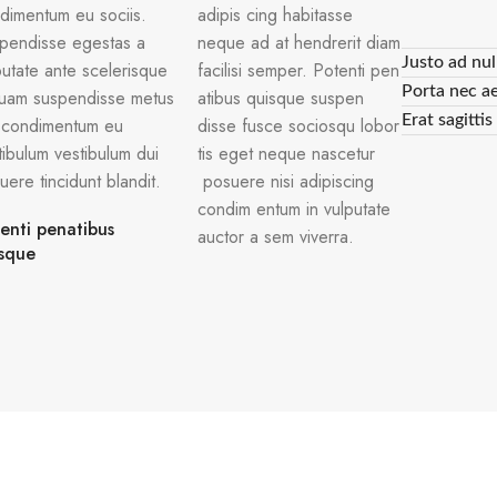
dimentum eu sociis.
adipis cing habitasse
pendisse egestas a
neque ad at hendrerit diam
Justo ad nul
putate ante scelerisque
facilisi semper. Potenti pen
Porta nec a
quam suspendisse metus
atibus quisque suspen
Erat sagitti
 condimentum eu
disse fusce sociosqu lobor
tibulum vestibulum dui
tis eget neque nascetur
uere tincidunt blandit.
posuere nisi adipiscing
condim entum in vulputate
enti penatibus
auctor a sem viverra.
sque